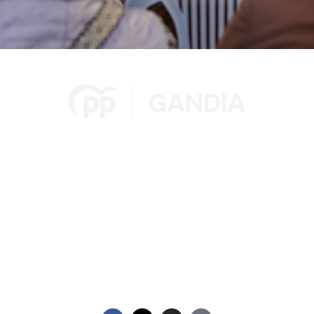
Contacto
Carrer dels Pellers, 11, 46702 Gandia (Valencia)
hola@ppgandia.com
962 959 467
Redes Sociales